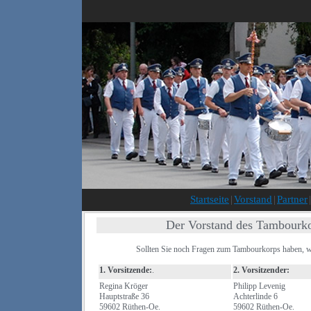
Startseite
|
Vorstand
|
Partner
|
Der Vorstand des Tambourko
Sollten Sie noch Fragen zum Tambourkorps haben, we
1. Vorsitzende:
.
2. Vorsitzender:
Regina Kröger
Philipp Levenig
Hauptstraße 36
Achterlinde 6
59602 Rüthen-Oe.
59602 Rüthen-Oe.