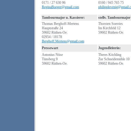
0171 / 27 630 96
0160 / 945 765 75
ReginaBoeger@gmail.com
philipplevenig@gmail.
Tambourmajor u. Kassierer:
stellv. Tambourmajor
Thomas Berghoff-Mertens
Thorsten Soerries
Hauptstraße 24
Im Kirchfeld 12
59602 Rüthen-Oe.
59602 Rüthen-Oe.
02954 / 18178
Berghoff.Mertens@gmail.com
Pressewart
Jugendleiterin:
Antonius Nüse
Theres Köchling
Tünsberg 9
Zur Schneidemühle 10
59602 Rüthen-Oe.
59602 Rüthen-Oe.